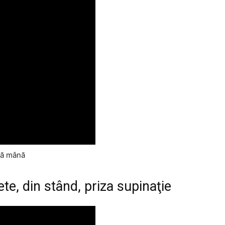
ră mână
ete, din stând, priza supinaţie