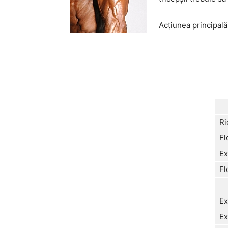
Acţiunea principală 
Ri
Fl
Ex
Fl
Ex
Ex