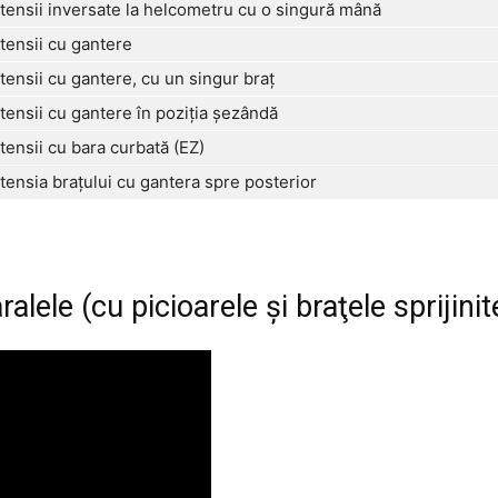
tensii inversate la helcometru cu o singură mână
tensii cu gantere
tensii cu gantere, cu un singur braţ
tensii cu gantere în poziţia şezândă
tensii cu bara curbată (EZ)
tensia braţului cu gantera spre posterior
alele (cu picioarele şi braţele sprijini