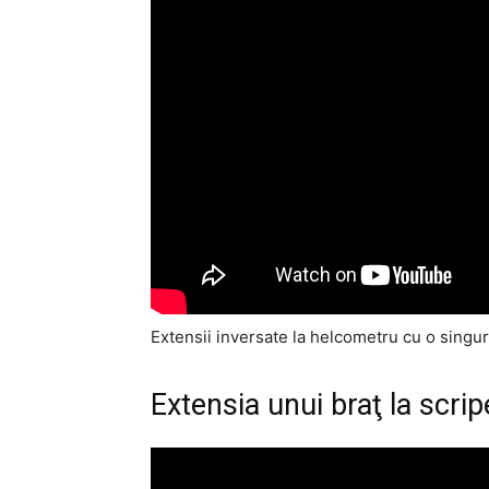
Extensii inversate la helcometru cu o singu
Extensia unui braţ la scrip