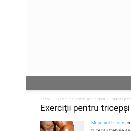
Acasă
Exerciții de fitness și culturism
Exerciţii pen
Exerciţii pentru tricepşi
Muşchiul triceps
co
tricepşii trebuie s