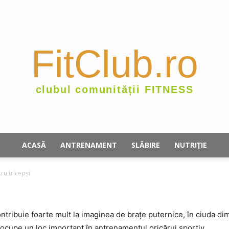
FitClub.ro
clubul comunității FITNESS
ACASĂ
ANTRENAMENT
SLĂBIRE
NUTRIȚIE
tru tricepşi
ntribuie foarte mult la imaginea de braţe puternice, în ciuda dim
ă ocupe un loc important în antrenamentul oricărui sportiv.