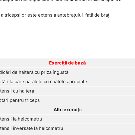
a tricepşilor este extensia antebraţului faţă de braţ.
Exerciţii de bază
dicări de halteră cu priză îngustă
otări la bare paralele cu coatele apropiate
tensii cu haltera
otări pentru triceps
Alte exerciţii
tensii la helcometru
tensii inversate la helcometru