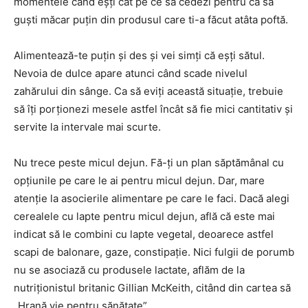
momentele când eșți cât pe ce să cedezi pentru ca să
guști măcar puțin din produsul care ti-a făcut atâta poftă.
Alimentează-te puțin și des și vei simți că eșți sătul.
Nevoia de dulce apare atunci când scade nivelul
zahărului din sânge. Ca să eviți această situație, trebuie
să îți porționezi mesele astfel încât să fie mici cantitativ și
servite la intervale mai scurte.
Nu trece peste micul dejun. Fă-ți un plan săptămânal cu
opțiunile pe care le ai pentru micul dejun. Dar, mare
atenție la asocierile alimentare pe care le faci. Dacă alegi
cerealele cu lapte pentru micul dejun, află că este mai
indicat să le combini cu lapte vegetal, deoarece astfel
scapi de balonare, gaze, constipaţie. Nici fulgii de porumb
nu se asociază cu produsele lactate, aflăm de la
nutriționistul britanic Gillian McKeith, citând din cartea să
„Hrană vie pentru sănătate”.