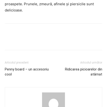
proaspete. Prunele, zmeură, afinele și piersicile sunt
delicioase.
Articolul precedent
Articolul următor
Penny board – un accesoriu
Ridicarea picioarelor din
cool
atârnat