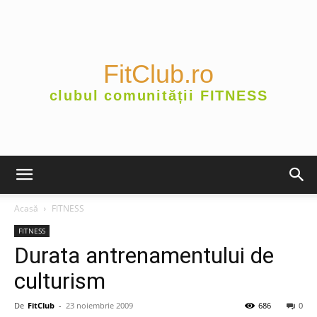
FitClub.ro
clubul comunității FITNESS
Acasă
FITNESS
FITNESS
Durata antrenamentului de
culturism
De
FitClub
-
23 noiembrie 2009
686
0