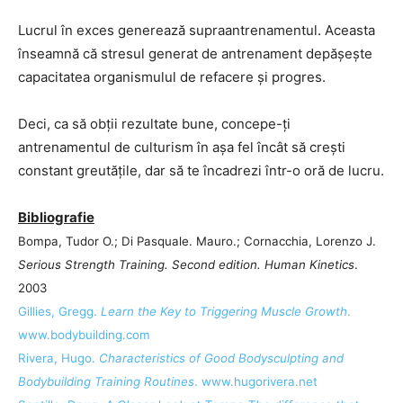
Lucrul în exces generează supraantrenamentul. Aceasta
înseamnă că stresul generat de antrenament depăşeşte
capacitatea organismulul de refacere şi progres.
Deci, ca să obţii rezultate bune, concepe-ţi
antrenamentul de culturism în aşa fel încât să creşti
constant greutăţile, dar să te încadrezi într-o oră de lucru.
Bibliografie
Bompa, Tudor O.; Di Pasquale. Mauro.; Cornacchia, Lorenzo J.
Serious Strength Training. Second edition. Human Kinetics
.
2003
Gillies, Gregg.
Learn the Key to Triggering Muscle Growth
.
www.bodybuilding.com
Rivera, Hugo.
Characteristics of Good Bodysculpting and
Bodybuilding Training Routines
. www.hugorivera.net