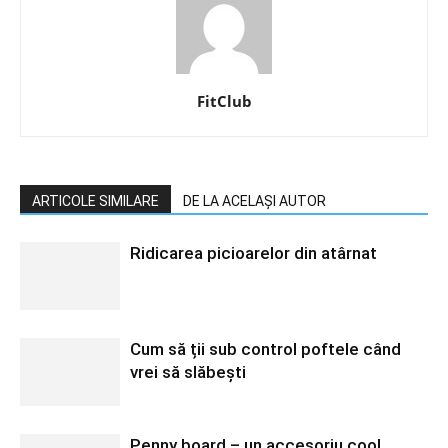
FitClub
ARTICOLE SIMILARE
DE LA ACELAȘI AUTOR
Ridicarea picioarelor din atârnat
Cum să ții sub control poftele când
vrei să slăbești
Penny board – un accesoriu cool