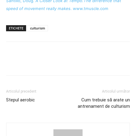
Santillo, Doug.
A Closer Look at Tempo.The difference that
speed of movement really makes
. www.tmuscle.com
ETICHETE
culturism
Articolul precedent
Articolul următor
Stepul aerobic
Cum trebuie să arate un
antrenament de culturism