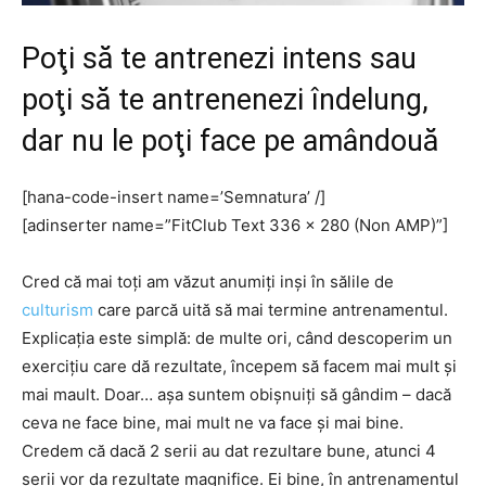
Poţi să te antrenezi intens sau
poţi să te antrenenezi îndelung,
dar nu le poţi face pe amândouă
[hana-code-insert name=’Semnatura’ /]
[adinserter name=”FitClub Text 336 x 280 (Non AMP)”]
Cred că mai toţi am văzut anumiţi inşi în sălile de
culturism
care parcă uită să mai termine antrenamentul.
Explicaţia este simplă: de multe ori, când descoperim un
exerciţiu care dă rezultate, începem să facem mai mult şi
mai mault. Doar… aşa suntem obişnuiţi să gândim – dacă
ceva ne face bine, mai mult ne va face şi mai bine.
Credem că dacă 2 serii au dat rezultare bune, atunci 4
serii vor da rezultate magnifice. Ei bine, în antrenamentul