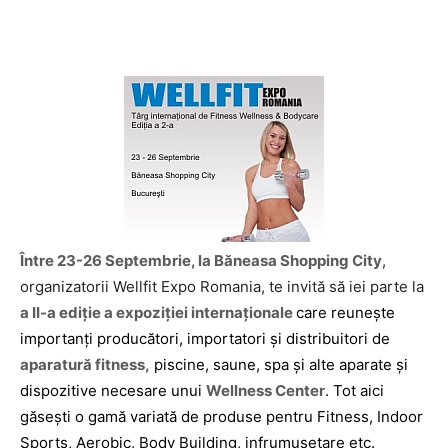
Între 23-26 Septembrie, la Băneasa Shopping City
,
organizatorii Wellfit Expo Romania, te invită să iei parte la
a II-a ediţie a expoziţiei internaţionale
care reuneşte
importanţi producători, importatori şi distribuitori de
aparatură fitness,
piscine, saune, spa şi alte aparate şi
dispozitive necesare unui
Wellness Center
. Tot aici
găseşti o gamă variată de produse pentru Fitness, Indoor
Sports, Aerobic, Body Building, infrumuseţare etc.