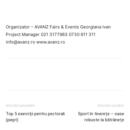
Organizator – AVANZ Fairs & Events Georgiana Ivan
Project Manager 021 3177983 0730 611 311
info@avanz.ro www.avanz.ro
Articolul precedent
Articolul următor
Top 5 exerciţii pentru pectorali
Sport în tinereţe – oase
(piept)
robuste la bătrâneţe