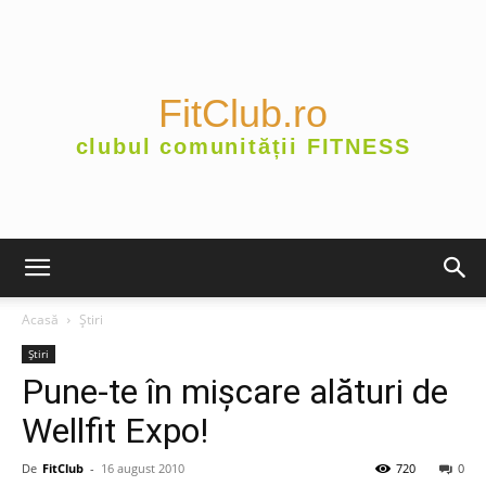
FitClub.ro
clubul comunității FITNESS
Acasă
Știri
Știri
Pune-te în mişcare alături de
Wellfit Expo!
De
FitClub
-
16 august 2010
720
0