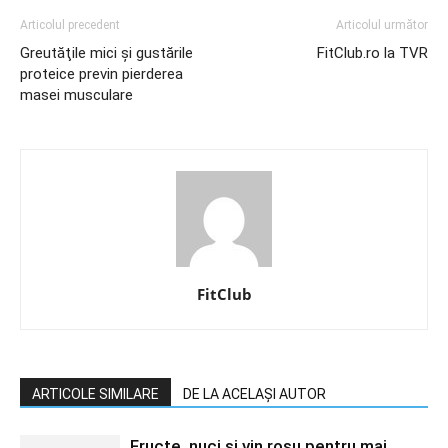
Articolul precedent
Articolul următor
Greutăţile mici şi gustările
FitClub.ro la TVR
proteice previn pierderea
masei musculare
FitClub
ARTICOLE SIMILARE
DE LA ACELAȘI AUTOR
Fructe, nuci şi vin roşu pentru mai