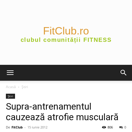
FitClub.ro
clubul comunității FITNESS
Acasă
Știri
Știri
Supra-antrenamentul
cauzează atrofie musculară
De
FitClub
-
15 iunie 2012
806
0